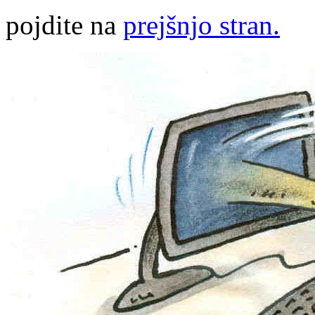
pojdite na
prejšnjo stran.