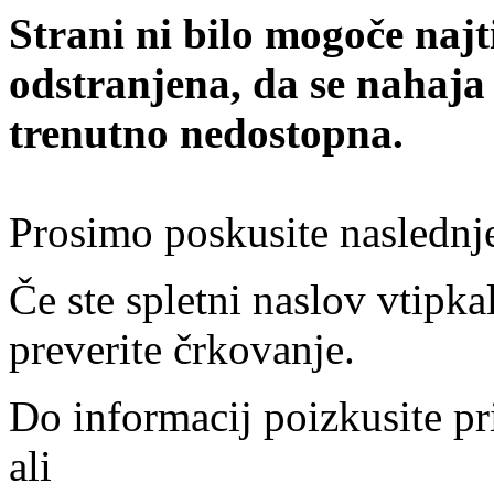
Strani ni bilo mogoče najt
odstranjena, da se nahaja
trenutno nedostopna.
Prosimo poskusite naslednj
Če ste spletni naslov vtipkal
preverite črkovanje.
Do informacij poizkusite pr
ali