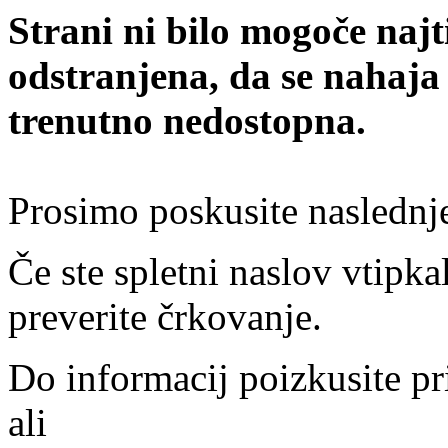
Strani ni bilo mogoče najt
odstranjena, da se nahaja
trenutno nedostopna.
Prosimo poskusite naslednj
Če ste spletni naslov vtipkal
preverite črkovanje.
Do informacij poizkusite pr
ali