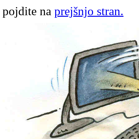
pojdite na
prejšnjo stran.