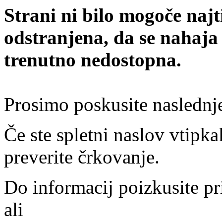
Strani ni bilo mogoče najt
odstranjena, da se nahaja
trenutno nedostopna.
Prosimo poskusite naslednj
Če ste spletni naslov vtipkal
preverite črkovanje.
Do informacij poizkusite pr
ali