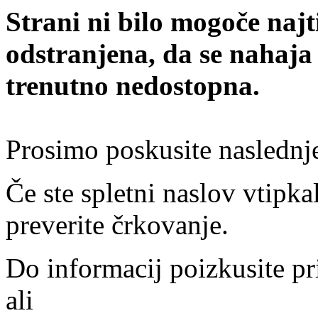
Strani ni bilo mogoče najt
odstranjena, da se nahaja
trenutno nedostopna.
Prosimo poskusite naslednj
Če ste spletni naslov vtipkal
preverite črkovanje.
Do informacij poizkusite pr
ali