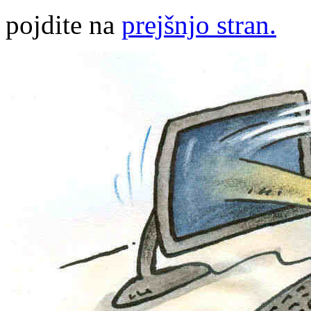
pojdite na
prejšnjo stran.