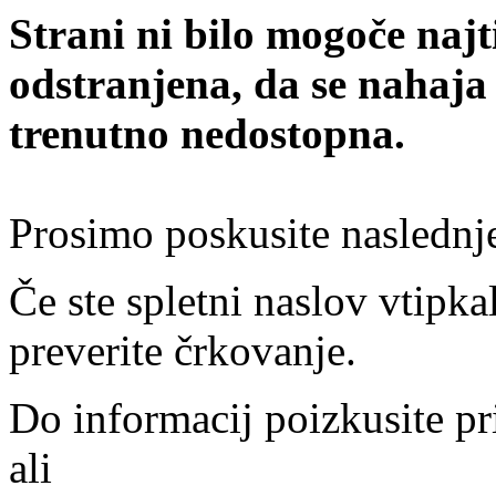
Strani ni bilo mogoče najt
odstranjena, da se nahaja
trenutno nedostopna.
Prosimo poskusite naslednj
Če ste spletni naslov vtipkal
preverite črkovanje.
Do informacij poizkusite pr
ali