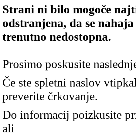
Strani ni bilo mogoče najt
odstranjena, da se nahaja
trenutno nedostopna.
Prosimo poskusite naslednj
Če ste spletni naslov vtipkal
preverite črkovanje.
Do informacij poizkusite pr
ali