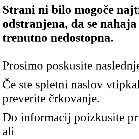
Strani ni bilo mogoče najt
odstranjena, da se nahaja
trenutno nedostopna.
Prosimo poskusite naslednj
Če ste spletni naslov vtipkal
preverite črkovanje.
Do informacij poizkusite pr
ali