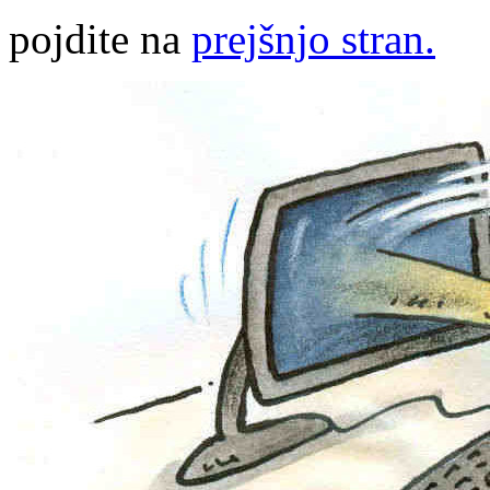
pojdite na
prejšnjo stran.