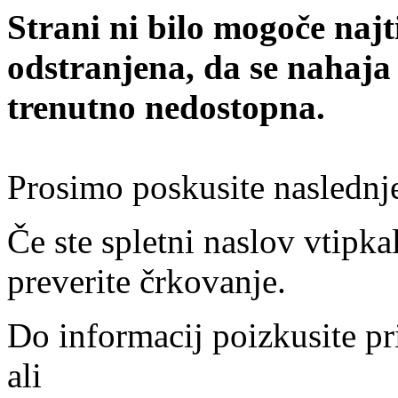
Strani ni bilo mogoče najt
odstranjena, da se nahaja
trenutno nedostopna.
Prosimo poskusite naslednj
Če ste spletni naslov vtipkal
preverite črkovanje.
Do informacij poizkusite pr
ali