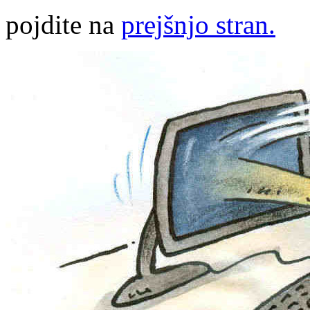
pojdite na
prejšnjo stran.