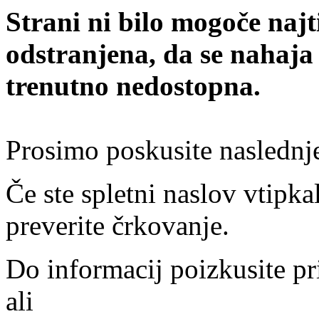
Strani ni bilo mogoče najt
odstranjena, da se nahaja
trenutno nedostopna.
Prosimo poskusite naslednj
Če ste spletni naslov vtipkal
preverite črkovanje.
Do informacij poizkusite pr
ali