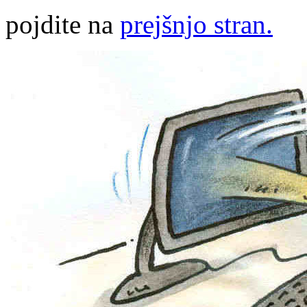
pojdite na
prejšnjo stran.