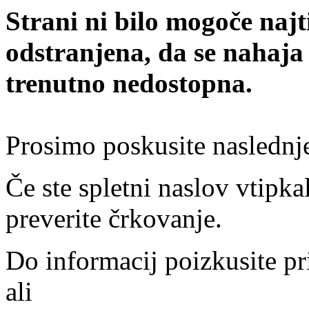
Strani ni bilo mogoče najt
odstranjena, da se nahaja
trenutno nedostopna.
Prosimo poskusite naslednj
Če ste spletni naslov vtipkal
preverite črkovanje.
Do informacij poizkusite pr
ali