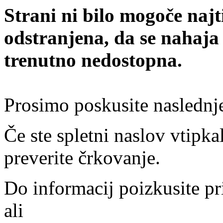
Strani ni bilo mogoče najt
odstranjena, da se nahaja
trenutno nedostopna.
Prosimo poskusite naslednj
Če ste spletni naslov vtipkal
preverite črkovanje.
Do informacij poizkusite pr
ali