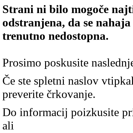
Strani ni bilo mogoče najt
odstranjena, da se nahaja
trenutno nedostopna.
Prosimo poskusite naslednj
Če ste spletni naslov vtipkal
preverite črkovanje.
Do informacij poizkusite pr
ali