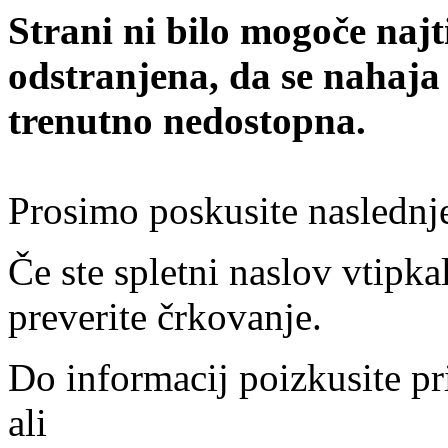
Strani ni bilo mogoče najt
odstranjena, da se nahaja
trenutno nedostopna.
Prosimo poskusite naslednj
Če ste spletni naslov vtipkal
preverite črkovanje.
Do informacij poizkusite pr
ali