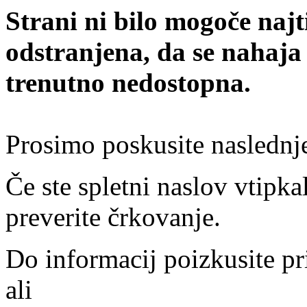
Strani ni bilo mogoče najt
odstranjena, da se nahaja
trenutno nedostopna.
Prosimo poskusite naslednj
Če ste spletni naslov vtipkal
preverite črkovanje.
Do informacij poizkusite pr
ali