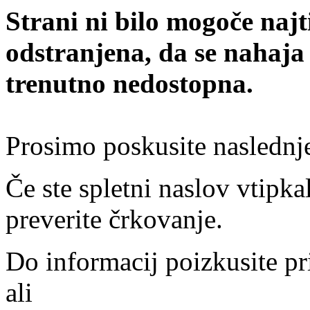
Strani ni bilo mogoče najt
odstranjena, da se nahaja
trenutno nedostopna.
Prosimo poskusite naslednj
Če ste spletni naslov vtipkal
preverite črkovanje.
Do informacij poizkusite pr
ali