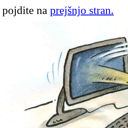
pojdite na
prejšnjo stran.