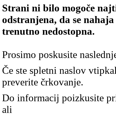
Strani ni bilo mogoče najt
odstranjena, da se nahaja
trenutno nedostopna.
Prosimo poskusite naslednj
Če ste spletni naslov vtipkal
preverite črkovanje.
Do informacij poizkusite pr
ali