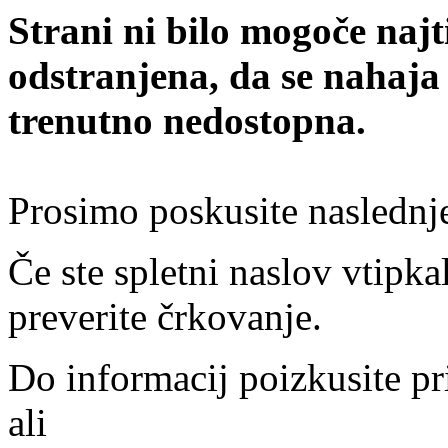
Strani ni bilo mogoče najt
odstranjena, da se nahaja
trenutno nedostopna.
Prosimo poskusite naslednj
Če ste spletni naslov vtipkal
preverite črkovanje.
Do informacij poizkusite pr
ali