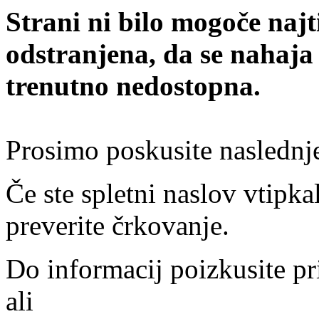
Strani ni bilo mogoče najt
odstranjena, da se nahaja
trenutno nedostopna.
Prosimo poskusite naslednj
Če ste spletni naslov vtipkal
preverite črkovanje.
Do informacij poizkusite pr
ali