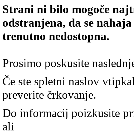
Strani ni bilo mogoče najt
odstranjena, da se nahaja
trenutno nedostopna.
Prosimo poskusite naslednj
Če ste spletni naslov vtipkal
preverite črkovanje.
Do informacij poizkusite pr
ali