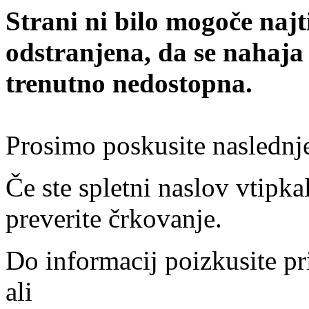
Strani ni bilo mogoče najt
odstranjena, da se nahaja
trenutno nedostopna.
Prosimo poskusite naslednj
Če ste spletni naslov vtipkal
preverite črkovanje.
Do informacij poizkusite pr
ali