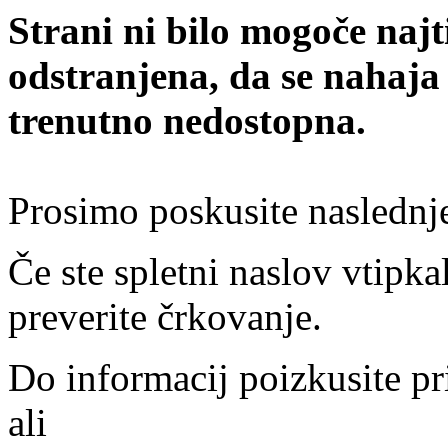
Strani ni bilo mogoče najt
odstranjena, da se nahaja
trenutno nedostopna.
Prosimo poskusite naslednj
Če ste spletni naslov vtipkal
preverite črkovanje.
Do informacij poizkusite pr
ali