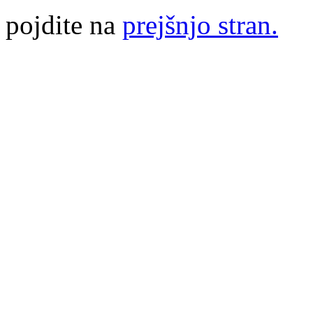
pojdite na
prejšnjo stran.