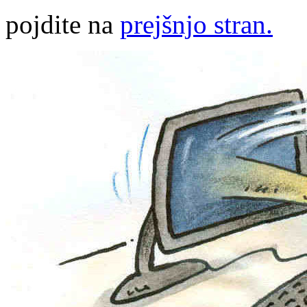
pojdite na
prejšnjo stran.