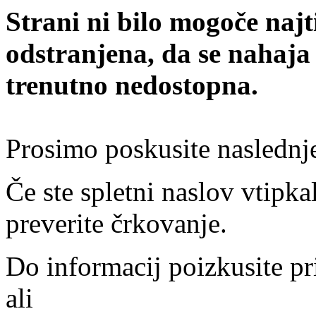
Strani ni bilo mogoče najt
odstranjena, da se nahaja
trenutno nedostopna.
Prosimo poskusite naslednj
Če ste spletni naslov vtipkal
preverite črkovanje.
Do informacij poizkusite pr
ali