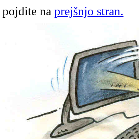
pojdite na
prejšnjo stran.