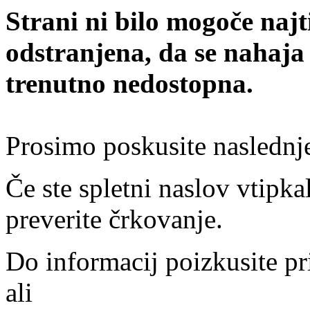
Strani ni bilo mogoče najt
odstranjena, da se nahaja
trenutno nedostopna.
Prosimo poskusite naslednj
Če ste spletni naslov vtipkal
preverite črkovanje.
Do informacij poizkusite pr
ali