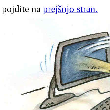
pojdite na
prejšnjo stran.