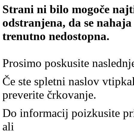
Strani ni bilo mogoče najt
odstranjena, da se nahaja
trenutno nedostopna.
Prosimo poskusite naslednj
Če ste spletni naslov vtipkal
preverite črkovanje.
Do informacij poizkusite pr
ali