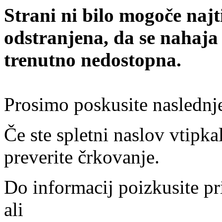
Strani ni bilo mogoče najt
odstranjena, da se nahaja
trenutno nedostopna.
Prosimo poskusite naslednj
Če ste spletni naslov vtipkal
preverite črkovanje.
Do informacij poizkusite pr
ali