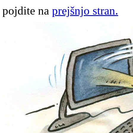
pojdite na
prejšnjo stran.