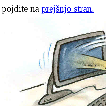
pojdite na
prejšnjo stran.