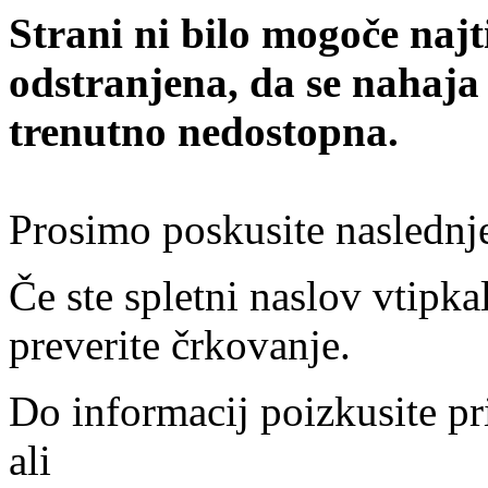
Strani ni bilo mogoče najt
odstranjena, da se nahaja
trenutno nedostopna.
Prosimo poskusite naslednj
Če ste spletni naslov vtipkal
preverite črkovanje.
Do informacij poizkusite pr
ali