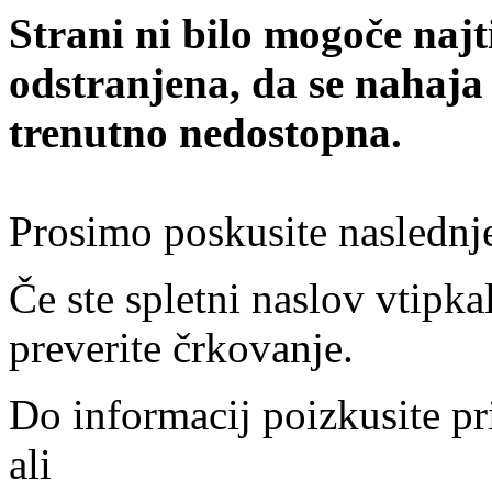
Strani ni bilo mogoče najt
odstranjena, da se nahaja
trenutno nedostopna.
Prosimo poskusite naslednj
Če ste spletni naslov vtipkal
preverite črkovanje.
Do informacij poizkusite pr
ali