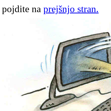
pojdite na
prejšnjo stran.