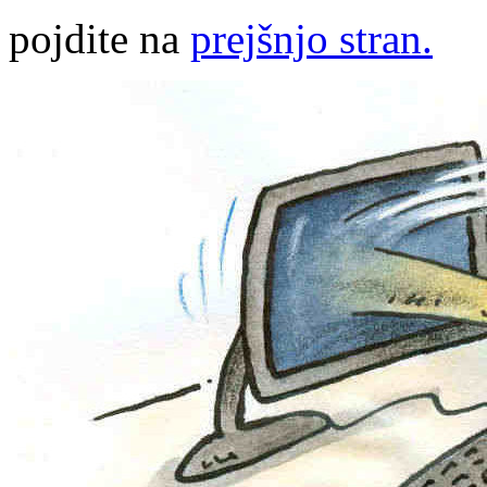
pojdite na
prejšnjo stran.