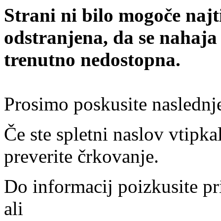
Strani ni bilo mogoče najt
odstranjena, da se nahaja
trenutno nedostopna.
Prosimo poskusite naslednj
Če ste spletni naslov vtipkal
preverite črkovanje.
Do informacij poizkusite pr
ali