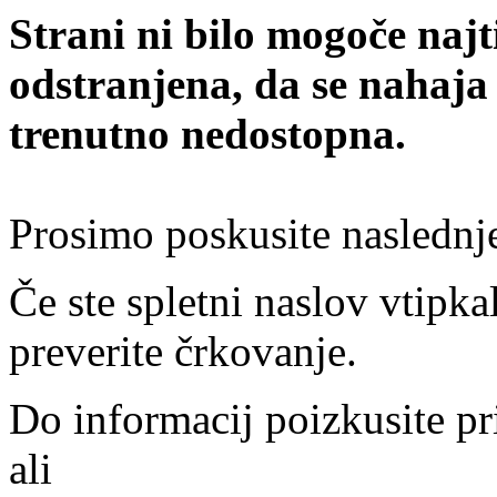
Strani ni bilo mogoče najt
odstranjena, da se nahaja
trenutno nedostopna.
Prosimo poskusite naslednj
Če ste spletni naslov vtipkal
preverite črkovanje.
Do informacij poizkusite pr
ali