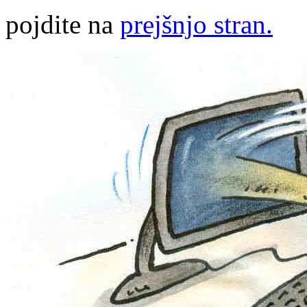
pojdite na
prejšnjo stran.