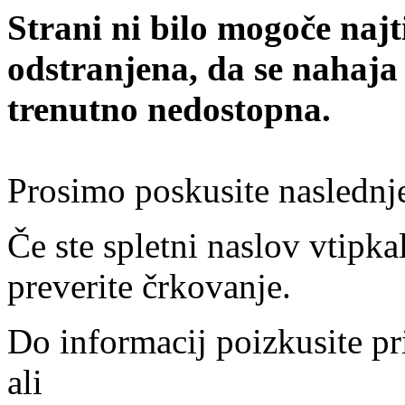
Strani ni bilo mogoče najt
odstranjena, da se nahaja
trenutno nedostopna.
Prosimo poskusite naslednj
Če ste spletni naslov vtipkal
preverite črkovanje.
Do informacij poizkusite pr
ali