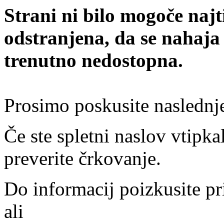
Strani ni bilo mogoče najt
odstranjena, da se nahaja
trenutno nedostopna.
Prosimo poskusite naslednj
Če ste spletni naslov vtipkal
preverite črkovanje.
Do informacij poizkusite pr
ali