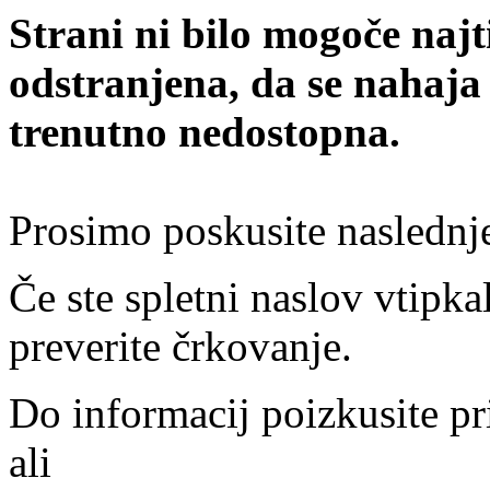
Strani ni bilo mogoče najt
odstranjena, da se nahaja
trenutno nedostopna.
Prosimo poskusite naslednj
Če ste spletni naslov vtipkal
preverite črkovanje.
Do informacij poizkusite pr
ali