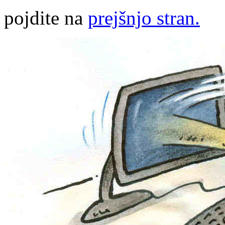
pojdite na
prejšnjo stran.