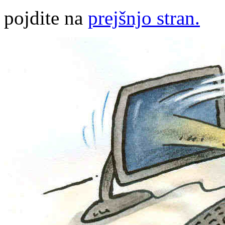
pojdite na
prejšnjo stran.