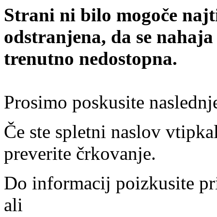
Strani ni bilo mogoče najt
odstranjena, da se nahaja
trenutno nedostopna.
Prosimo poskusite naslednj
Če ste spletni naslov vtipkal
preverite črkovanje.
Do informacij poizkusite pr
ali