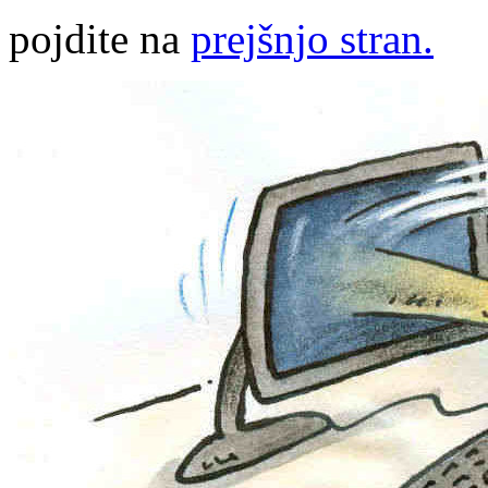
pojdite na
prejšnjo stran.