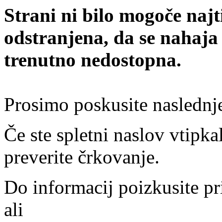
Strani ni bilo mogoče najt
odstranjena, da se nahaja
trenutno nedostopna.
Prosimo poskusite naslednj
Če ste spletni naslov vtipkal
preverite črkovanje.
Do informacij poizkusite pr
ali