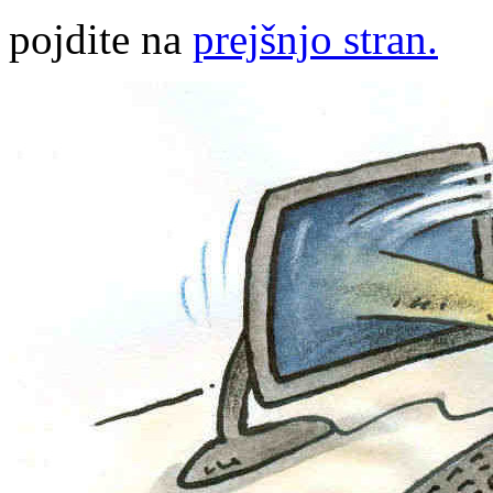
pojdite na
prejšnjo stran.