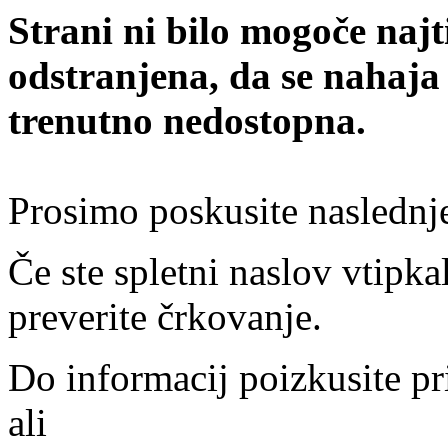
Strani ni bilo mogoče najt
odstranjena, da se nahaja
trenutno nedostopna.
Prosimo poskusite naslednj
Če ste spletni naslov vtipkal
preverite črkovanje.
Do informacij poizkusite pr
ali