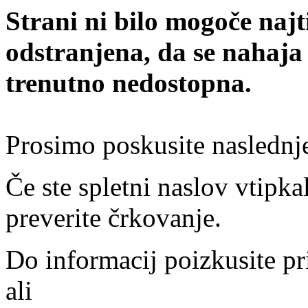
Strani ni bilo mogoče najt
odstranjena, da se nahaja
trenutno nedostopna.
Prosimo poskusite naslednj
Če ste spletni naslov vtipkal
preverite črkovanje.
Do informacij poizkusite pr
ali