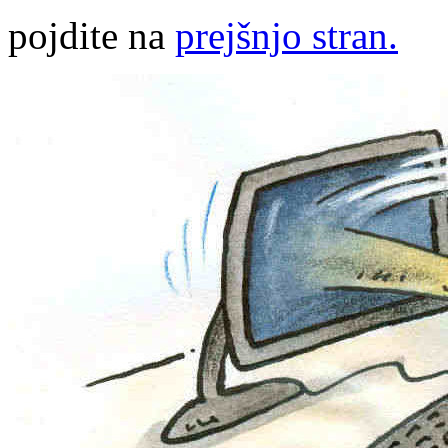
pojdite na
prejšnjo stran.