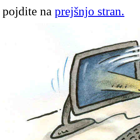
pojdite na
prejšnjo stran.