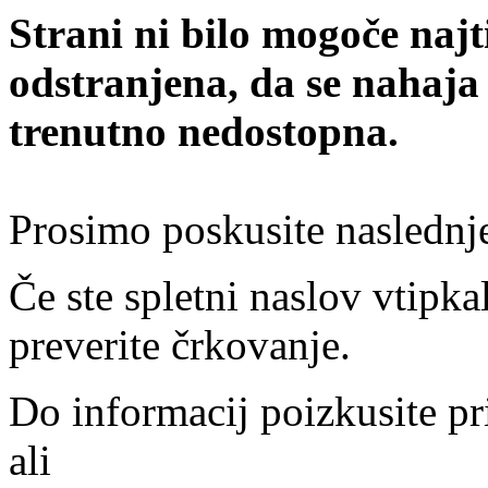
Strani ni bilo mogoče najt
odstranjena, da se nahaja
trenutno nedostopna.
Prosimo poskusite naslednj
Če ste spletni naslov vtipkal
preverite črkovanje.
Do informacij poizkusite pr
ali