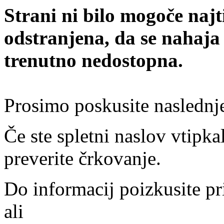
Strani ni bilo mogoče najt
odstranjena, da se nahaja
trenutno nedostopna.
Prosimo poskusite naslednj
Če ste spletni naslov vtipkal
preverite črkovanje.
Do informacij poizkusite pr
ali