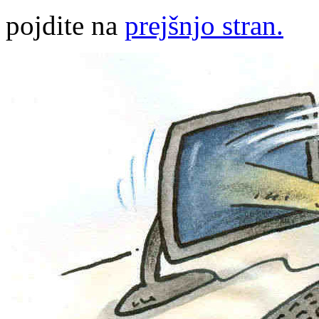
pojdite na
prejšnjo stran.