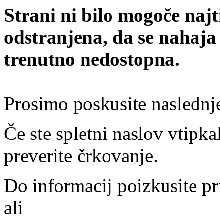
Strani ni bilo mogoče najt
odstranjena, da se nahaja
trenutno nedostopna.
Prosimo poskusite naslednj
Če ste spletni naslov vtipkal
preverite črkovanje.
Do informacij poizkusite pr
ali