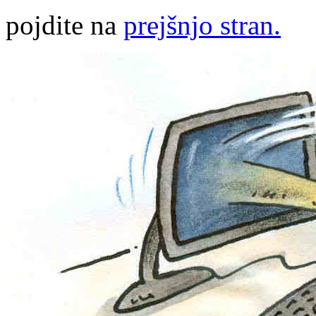
pojdite na
prejšnjo stran.