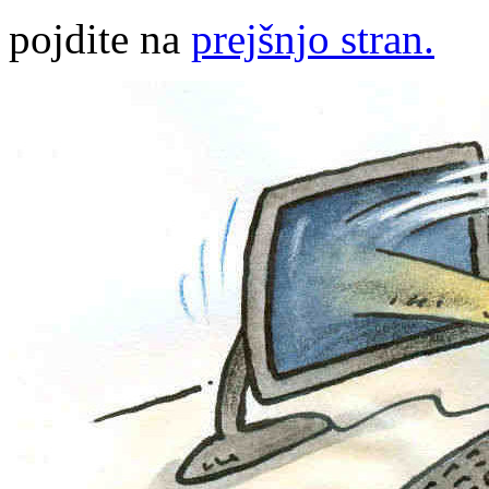
pojdite na
prejšnjo stran.