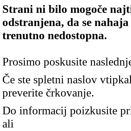
Strani ni bilo mogoče najt
odstranjena, da se nahaja
trenutno nedostopna.
Prosimo poskusite naslednj
Če ste spletni naslov vtipkal
preverite črkovanje.
Do informacij poizkusite pr
ali