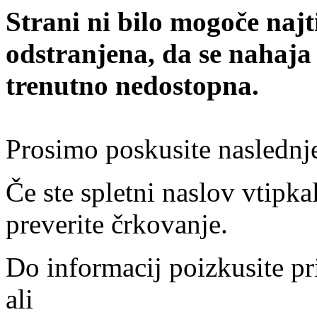
Strani ni bilo mogoče najt
odstranjena, da se nahaja
trenutno nedostopna.
Prosimo poskusite naslednj
Če ste spletni naslov vtipkal
preverite črkovanje.
Do informacij poizkusite pr
ali