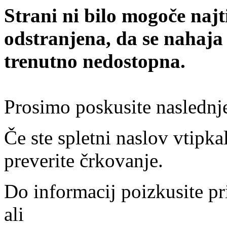
Strani ni bilo mogoče najt
odstranjena, da se nahaja
trenutno nedostopna.
Prosimo poskusite naslednj
Če ste spletni naslov vtipkal
preverite črkovanje.
Do informacij poizkusite pr
ali