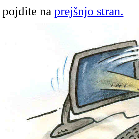
pojdite na
prejšnjo stran.