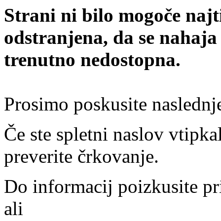
Strani ni bilo mogoče najt
odstranjena, da se nahaja
trenutno nedostopna.
Prosimo poskusite naslednj
Če ste spletni naslov vtipkal
preverite črkovanje.
Do informacij poizkusite pr
ali