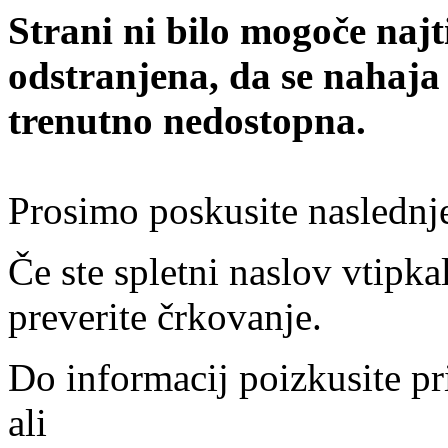
Strani ni bilo mogoče najt
odstranjena, da se nahaja
trenutno nedostopna.
Prosimo poskusite naslednj
Če ste spletni naslov vtipkal
preverite črkovanje.
Do informacij poizkusite pr
ali