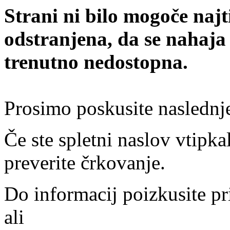
Strani ni bilo mogoče najt
odstranjena, da se nahaja
trenutno nedostopna.
Prosimo poskusite naslednj
Če ste spletni naslov vtipkal
preverite črkovanje.
Do informacij poizkusite pr
ali