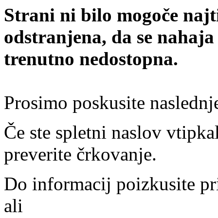
Strani ni bilo mogoče najt
odstranjena, da se nahaja
trenutno nedostopna.
Prosimo poskusite naslednj
Če ste spletni naslov vtipkal
preverite črkovanje.
Do informacij poizkusite pr
ali