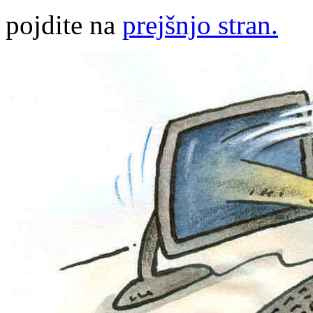
pojdite na
prejšnjo stran.