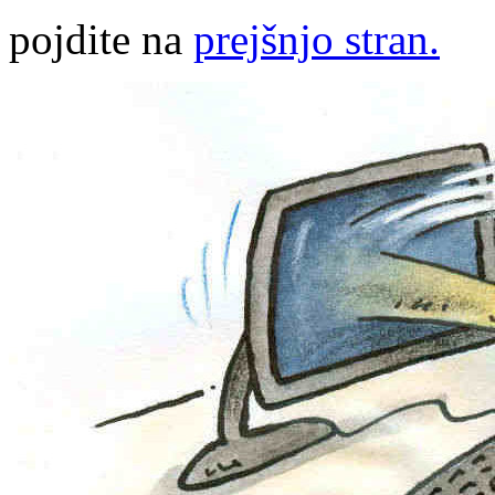
pojdite na
prejšnjo stran.