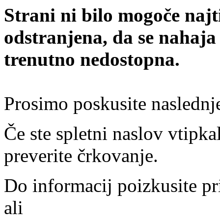
Strani ni bilo mogoče najt
odstranjena, da se nahaja
trenutno nedostopna.
Prosimo poskusite naslednj
Če ste spletni naslov vtipkal
preverite črkovanje.
Do informacij poizkusite pr
ali