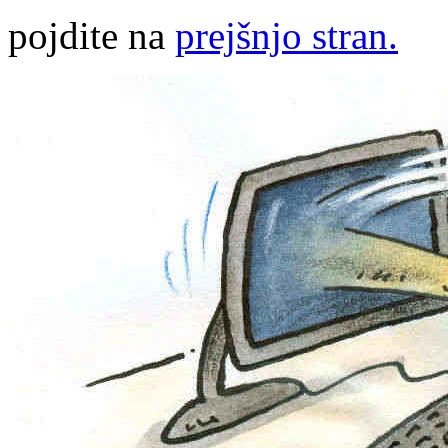
pojdite na
prejšnjo stran.