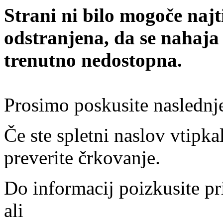
Strani ni bilo mogoče najt
odstranjena, da se nahaja
trenutno nedostopna.
Prosimo poskusite naslednj
Če ste spletni naslov vtipkal
preverite črkovanje.
Do informacij poizkusite pr
ali