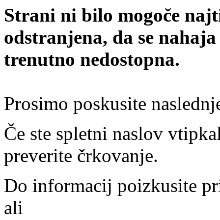
Strani ni bilo mogoče najt
odstranjena, da se nahaja
trenutno nedostopna.
Prosimo poskusite naslednj
Če ste spletni naslov vtipkal
preverite črkovanje.
Do informacij poizkusite pr
ali