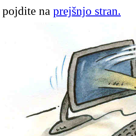
pojdite na
prejšnjo stran.