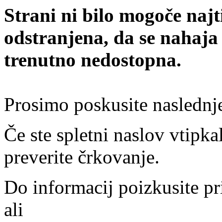
Strani ni bilo mogoče najt
odstranjena, da se nahaja
trenutno nedostopna.
Prosimo poskusite naslednj
Če ste spletni naslov vtipkal
preverite črkovanje.
Do informacij poizkusite pr
ali